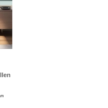
llen
am