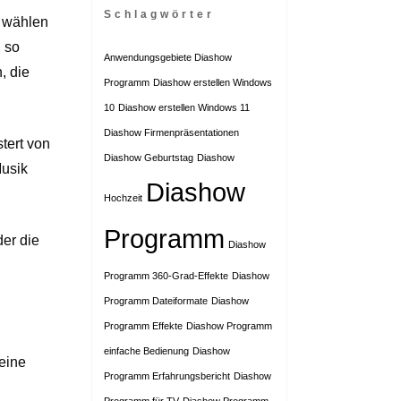
Schlagwörter
n wählen
h so
Anwendungsgebiete Diashow
, die
Programm
Diashow erstellen Windows
10
Diashow erstellen Windows 11
Diashow Firmenpräsentationen
tert von
Diashow Geburtstag
Diashow
Musik
Diashow
Hochzeit
Programm
er die
Diashow
Programm 360-Grad-Effekte
Diashow
Programm Dateiformate
Diashow
Programm Effekte
Diashow Programm
einfache Bedienung
Diashow
meine
Programm Erfahrungsbericht
Diashow