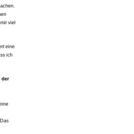
machen.
hen
mir viel
rt eine
ss ich
 der
eine
. Das