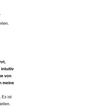
.
ilen.
rt,
intuitiv
me von
m meine
 Es ist
ellen.